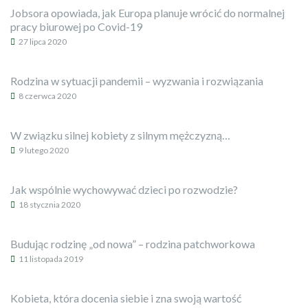
Jobsora opowiada, jak Europa planuje wrócić do normalnej
pracy biurowej po Covid-19
27 lipca 2020
Rodzina w sytuacji pandemii – wyzwania i rozwiązania
8 czerwca 2020
W związku silnej kobiety z silnym mężczyzną…
9 lutego 2020
Jak wspólnie wychowywać dzieci po rozwodzie?
18 stycznia 2020
Budując rodzinę „od nowa” – rodzina patchworkowa
11 listopada 2019
Kobieta, która docenia siebie i zna swoją wartość