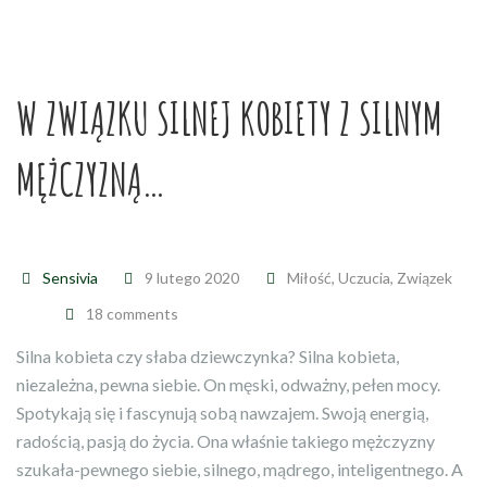
W ZWIĄZKU SILNEJ KOBIETY Z SILNYM
MĘŻCZYZNĄ…
Sensivia
9 lutego 2020
Miłość
,
Uczucia
,
Związek
18 comments
Silna kobieta czy słaba dziewczynka? Silna kobieta,
niezależna, pewna siebie. On męski, odważny, pełen mocy.
Spotykają się i fascynują sobą nawzajem. Swoją energią,
radością, pasją do życia. Ona właśnie takiego mężczyzny
szukała-pewnego siebie, silnego, mądrego, inteligentnego. A