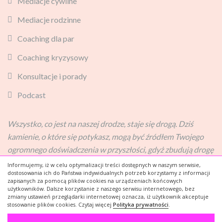
Mediacje cywilne
Mediacje rodzinne
Coaching dla par
Coaching kryzysowy
Konsultacje i porady
Podcast
Wszystko, co jest na naszej drodze, staje się drogą. Dziś
kamienie, o które się potykasz, mogą być źródłem Twojego
ogromnego doświadczenia w przyszłości, gdyż zbudują drogę
do Twojego sukcesu.
Informujemy, iż w celu optymalizacji treści dostępnych w naszym serwisie,
dostosowania ich do Państwa indywidualnych potrzeb korzystamy z informacji
Patrycja
zapisanych za pomocą plików cookies na urządzeniach końcowych
użytkowników. Dalsze korzystanie z naszego serwisu internetowego, bez
zmiany ustawień przeglądarki internetowej oznacza, iż użytkownik akceptuje
stosowanie plików cookies. Czytaj więcej
Polityka prywatności
.
Theme:
Illdy
.
© Copyright 2025. All Rights Reserved
Sensivia
-
Powered by ❤
Lowcst web – design
- Grzegorz Drozdz.